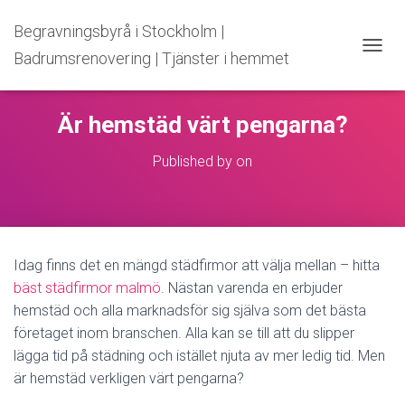
Begravningsbyrå i Stockholm |
Badrumsrenovering | Tjänster i hemmet
T
O
G
G
Är hemstäd värt pengarna?
L
E
Published by
on
N
A
V
I
G
A
Idag finns det en mängd städfirmor att välja mellan – hitta
T
I
bäst städfirmor malmö
. Nästan varenda en erbjuder
O
hemstäd och alla marknadsför sig själva som det bästa
N
företaget inom branschen. Alla kan se till att du slipper
lägga tid på städning och istället njuta av mer ledig tid. Men
är hemstäd verkligen värt pengarna?