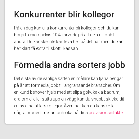
Konkurrenter blir kollegor
På en dag kan alla konkurrenter bli kollegor och du kan
börja ta exempelvis 10% i arvode på att dela ut jobb till
andra. Du kanske inte kan leva helt på det här men du kan
helt klart få extra tillskott i kassan.
Förmedla andra sorters jobb
Det sista av de vanliga sätten en målare kan tjäna pengar
på är att förmedla jobb till angränsande branscher. Om
en kund behöver hjälp med att slipa golv, kakla badrum,
dra om el eller sätta upp en vägg kan du snabbt skicka dit
en av dina affärskollegor. Även här kan du kanske ta
några procent mellan och öka på dina
provisionsintäkter
.