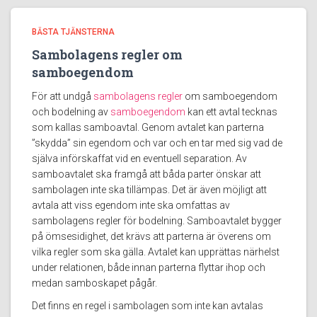
BÄSTA TJÄNSTERNA
Sambolagens regler om
samboegendom
För att undgå
sambolagens regler
om samboegendom
och bodelning av
samboegendom
kan ett avtal tecknas
som kallas samboavtal. Genom avtalet kan parterna
”skydda” sin egendom och var och en tar med sig vad de
själva införskaffat vid en eventuell separation. Av
samboavtalet ska framgå att båda parter önskar att
sambolagen inte ska tillämpas. Det är även möjligt att
avtala att viss egendom inte ska omfattas av
sambolagens regler för bodelning. Samboavtalet bygger
på ömsesidighet, det krävs att parterna är överens om
vilka regler som ska gälla. Avtalet kan upprättas närhelst
under relationen, både innan parterna flyttar ihop och
medan samboskapet pågår.
Det finns en regel i sambolagen som inte kan avtalas