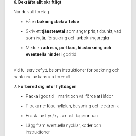
6. Bekräfta allt skriftligt
När du valt företag:
Få en
bokningsbekräftelse
Skriv ett
tjänsteavtal
som anger pris, tidpunkt, vad
som ingår, försäkring och avbokningsregler
Meddela
adress, portkod, hissbokning och
eventuella hinder
i god tid
Vid fullserviceflytt, be om instruktioner för packning och
hantering av känsliga föremål.
7. Förbered dig inför flyttdagen
Packa i god tid – märkt och väl fördelat i lådor
Plocka ner lösa hyllplan, belysning och elektronik
Frosta av frys/kyl senast dagen innan
Lägg fram eventuella nycklar, koder och
instruktioner