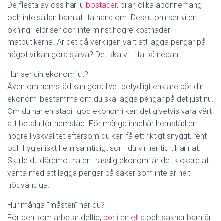
De flesta av oss har ju
bostäder
, bilar, olika abonnemang
och inte sällan barn att ta hand om. Dessutom ser vi en
ökning i elpriser och inte minst högre kostnader i
matbutikerna. Är det då verkligen värt att lägga pengar på
något vi kan göra själva? Det ska vi titta på nedan.
Hur ser din ekonomi ut?
Även om hemstäd kan göra livet betydligt enklare bör din
ekonomi bestämma om du ska lägga pengar på det just nu.
Om du har en stabil, god ekonomi kan det givetvis vara värt
att betala för hemstäd. För många innebär hemstäd en
högre livskvalitet eftersom du kan få ett riktigt snyggt, rent
och hygieniskt hem samtidigt som du vinner tid till annat.
Skulle du däremot ha en trasslig ekonomi är det klokare att
vänta med att lägga pengar på saker som inte är helt
nödvändiga.
Hur många “måsten” har du?
För den som arbetar deltid,
bor i en etta
och saknar barn är