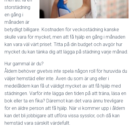
storstädning
en gång i
månaden är
betydligt billigare. Kostnaden för veckostädning kanske
skulle vara för mycket, men att få hjälp en gång i månaden
kan vara väl värt priset. Titta på din budget och avgör hur
mycket du kan tänka dig att lägga på städning varje månad.
Hur gammal är du?
Åldern behöver givetvis inte spela någon roll för huruvida du
väljer hemstäd eller inte. Även du som är ung eller i
medelåldern kan få ut väldigt mycket av att få hjälp med
städningen. Varför inte lägga den tiden på att träna, läsa en
bok eller ta en fika? Däremot kan det vara ännu trevligare
för en äldre person att få hjälp. När vi kommer upp i åldern
kan det bli jobbigare att utföra vissa sysslor, och då kan
hemstäd vara särskilt värdefullt.