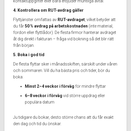
kontaktuppgifter eller bara erbjuder muntliga avtal.
4. Kontrollera om RUT-avdrag gäller
Flyttjänster omfattas av
RUT-avdraget
, vilket betyder att
du får
50 % avdrag på arbetskostnaden
(inte material,
fordon eller flyttlådor). De flesta firmor hanterar avdraget
åt dig direkt i fakturan – fråga vid bokning så det blir rätt
från början.
5. Boka i god tid
De flesta flyttar sker i månadsskiften, särskilt under våren
och sommaren. Vill du ha bästa pris och tider, bör du
boka:
Minst 2–4 veckor i förväg
för mindre flyttar
6–8 veckor i förväg
vid större uppdrag eller
populära datum
Ju tidigare du bokar, desto större chans att du får exakt
den dag och tid du önskar.