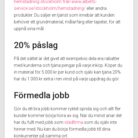
hemstädning stockholm från www.alberts-
service.se/stockholm/hemstadning/
eller andra
produkter. Du säljer en tjänst som innebär att kunden
behöver ett grundmaterial, målarfärg eller tapeter, för att
uppnå sina mål.
20% påslag
På det sättet är det givet att exempelvis dela era rabatter
med kunderna och tjäna pengar på varje inköp. Köper du
in material för 5.000 kr per kund och själv kan tjäna 20%
har du 1.000 kr extra i ren vinst på varje uppdrag du gör.
Förmedla jobb
Gör du ett bra jobb kommer ryktet sprida sig och allt fler
kunder kommer börja höra av sig. När du minst anar det
har du fullt med jobb som
städfirma
som du själv inte
hinner med. Nu kan du börja förmedla jobb till dina
konkurrenter på samma ort.